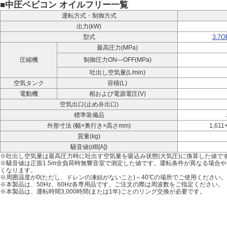
■中圧ベビコン オイルフリー一覧
運転方式・制御方式
出力(kW)
型式
3.7O
最高圧力(MPa)
圧縮機
制御圧力ON―OFF(MPa)
吐出し空気量(L/min)
空気タンク
容積(L)
電動機
相および電源電圧(V)
空気出口(止め弁出口)
標準装備品
外形寸法 (幅×奥行き×高さmm)
1,611
質量(kg)
騒音値(dB[A])
※吐出し空気量は最高圧力時に吐出す空気量を吸込み状態(大気圧)に換算した値で
※騒音値は正面1.5m全負荷時無響音室で測定した値です。運転条件が異なる場合
くなります。
※周囲温度が0(ただし、ドレンの凍結がないこと)～40℃の場所でご使用ください。
※本製品は、50Hz、60Hz各専用品です。ご注文の際は周波数をご指定ください。
※本製品は、運転時間3,000時間(または1年)ごとのリング交換が必要です。